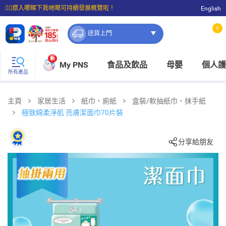
☝🏼㩒入嚟睇下我哋嘅可持續發展概覽啦！
English
⭐購物滿$399即享免費送貨；滿$100即可免費店取。
0
送貨上門
新
My PNS
食品及飲品
母嬰
個人護
所有產品
主頁
家居生活
紙巾、廁紙
盒裝/軟抽紙巾、抹手紙
極致綿柔淨肌 亮膚潔面巾70片裝
分享給朋友