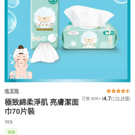
唯潔雅
4.7
已售 80K+
(170 評價)
極致綿柔淨肌 亮膚潔面
巾70片裝
70'S
有貨