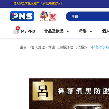
☝🏼㩒入嚟睇下我哋嘅可持續發展概覽啦！
⭐購物滿$399即享免費送貨；滿$100即可免費店取。
新
My PNS
食品及飲品
母嬰
個
主頁
個人護理、健康
頭髮護理
洗髮水
極蔘潤黑補