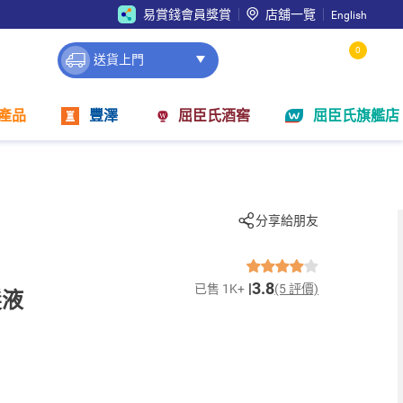
易賞錢會員獎賞
店舖一覽
English
0
送貨上門
產品
豐澤
屈臣氏酒窖
屈臣氏旗艦店
分享給朋友
3.8
已售 1K+
(5 評價)
髮液