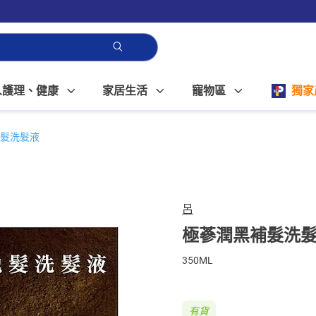
人護理、健康
家居生活
寵物區
獨家
髮洗髮液
呂
極蔘潤黑補髮洗
350ML
有貨