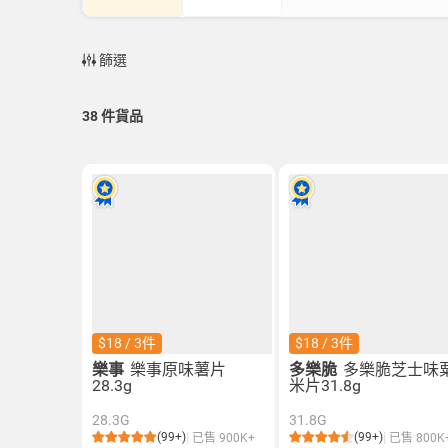
篩選
38
件貨品
$18 / 3件
$18 / 3件
樂事
樂事原味薯片
多樂脆
多樂脆芝士味
28.3g
米片31.8g
28.3G
31.8G
(99+)
(99+)
已售 900K+
已售 800K