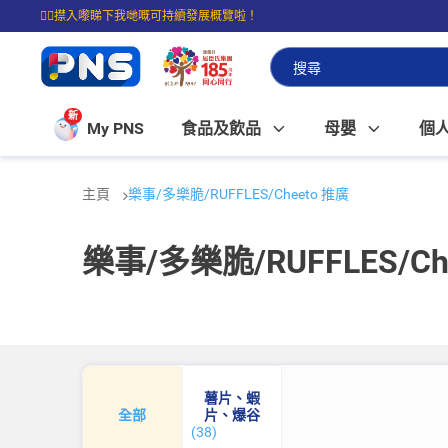
☝🏼㩒入嚟睇下我哋嘅可持續發展概覽啦！
⭐購物滿$399即享免費送貨；滿$100即可免費店取。
新
My PNS
食品及飲品
母嬰
個
主頁
樂事/多樂脆/RUFFLES/Cheeto 推廣
樂事/多樂脆/RUFFLES/Ch
薯片、蝦
全部
片、爆谷
(38)