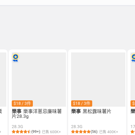
$18 / 3件
$18 / 3件
$
粟
樂事
樂事洋蔥忌廉味薯
樂事
黑松露味薯片
片28.3g
28.3G
28.3G
1
(99+)
(56)
+
已售 600K+
已售 400K+