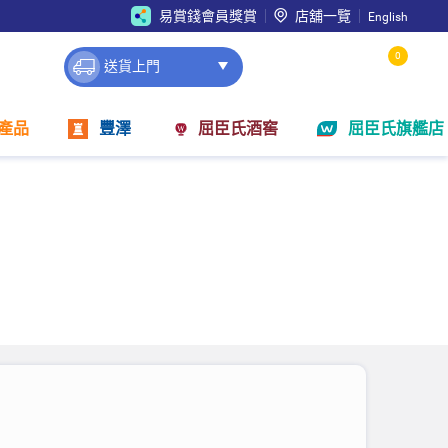
易賞錢會員獎賞
店舖一覽
English
0
送貨上門
產品
豐澤
屈臣氏酒窖
屈臣氏旗艦店