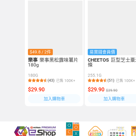
$49.8 / 2件
易賞錢會員價
樂事
樂事黑松露味薯片
CHEETOS
巨型芝士粟
180g
條
180G
255.1G
(43)
(51)
已售 100K+
已售 100K+
$29.90
$29.90
$39.90
加入購物車
加入購物車