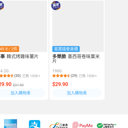
49.8 / 2件
易賞錢會員價
樂事
韓式烤雞味薯片
多樂脆
墨西哥卷味粟米
片
84.2G
190G
(30)
(29)
已售 100K+
已售 100K+
29.90
$29.90
$31.90
加入購物車
加入購物車