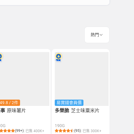
熱門
49.8 / 2件
易賞錢會員價
樂事
原味薯片
多樂脆
芝士味粟米片
70G
190G
(99+)
(95)
已售 400K+
已售 300K+