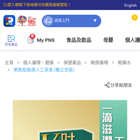
☝🏼㩒入嚟睇下我哋嘅可持續發展概覽啦！
English
⭐購物滿$399即享免費送貨；滿$100即可免費店取。
0
送貨上門
新
My PNS
食品及飲品
母嬰
個人護
所有產品
主頁
個人護理、健康
保健產品
眼部護理
眼藥水
樂敦盈極潤人工淚液 (獨立支裝)
分享給朋友