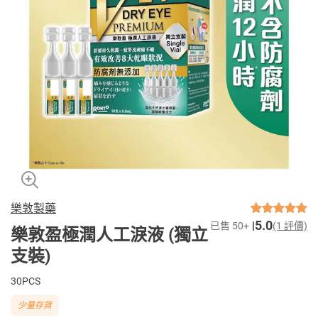
樂敦製藥
5.0
已售 50+
(1 評價)
樂敦盈極潤人工淚液 (獨立
支裝)
30PCS
少量存貨