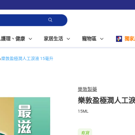
人護理、健康
家居生活
寵物區
獨家
樂敦盈極潤人工淚液 15毫升
樂敦製藥
樂敦盈極潤人工淚
15ML
有貨