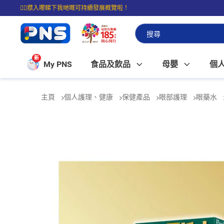
☝🏼㩒入嚟睇下我哋嘅可持續發展概覽啦！
⭐購物滿$399即享免費送貨；滿$100即可免費店取。
新
My PNS
食品及飲品
母嬰
個
主頁
個人護理、健康
保健產品
眼部護理
眼藥水