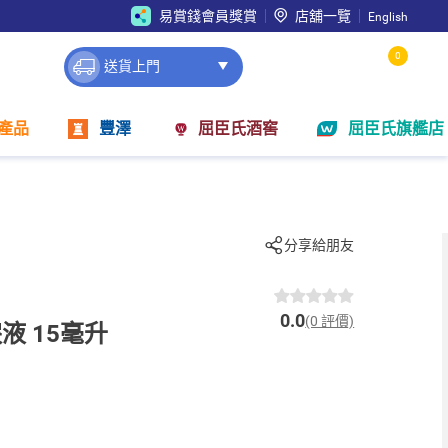
易賞錢會員獎賞
店舖一覽
English
0
送貨上門
產品
豐澤
屈臣氏酒窖
屈臣氏旗艦店
分享給朋友
0.0
(0 評價)
液 15毫升