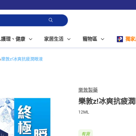
人護理、健康
家居生活
寵物區
獨家
樂敦z!冰爽抗疲潤眼液
樂敦製藥
樂敦z!冰爽抗疲
12ML
有貨