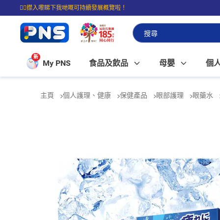
☝🏼㩒入嚟睇下我哋嘅可持續發展概覽啦！
⭐購物滿$399即享免費送貨；滿$100即可免費店取。
新
My PNS
食品及飲品
母嬰
個
主頁
個人護理、健康
保健產品
眼部護理
眼藥水