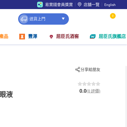
易賞錢會員獎賞
店舖一覽
English
0
送貨上門
產品
豐澤
屈臣氏酒窖
屈臣氏旗艦店
分享給朋友
0.0
(0 評價)
潤眼液