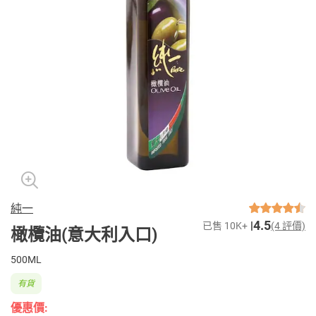
純一
4.5
已售 10K+
(4 評價)
橄欖油(意大利入口)
500ML
有貨
優惠價: