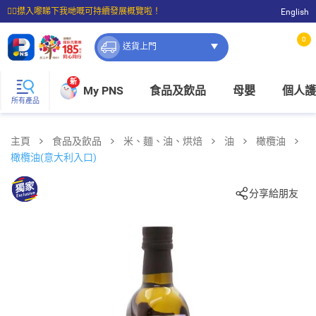
☝🏼㩒入嚟睇下我哋嘅可持續發展概覽啦！
English
⭐購物滿$399即享免費送貨；滿$100即可免費店取。
0
送貨上門
新
My PNS
食品及飲品
母嬰
個人護
所有產品
主頁
食品及飲品
米、麵、油、烘焙
油
橄欖油
橄欖油(意大利入口)
分享給朋友