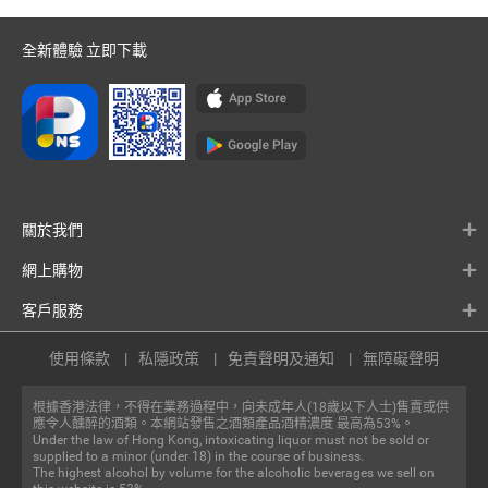
全新體驗 立即下載
關於我們
網上購物
客戶服務
使用條款
私隱政策
免責聲明及通知
無障礙聲明
根據香港法律，不得在業務過程中，向未成年人(18歲以下人士)售賣或供
應令人醺醉的酒類。本網站發售之酒類產品酒精濃度 最高為53%。
Under the law of Hong Kong, intoxicating liquor must not be sold or
supplied to a minor (under 18) in the course of business.
The highest alcohol by volume for the alcoholic beverages we sell on