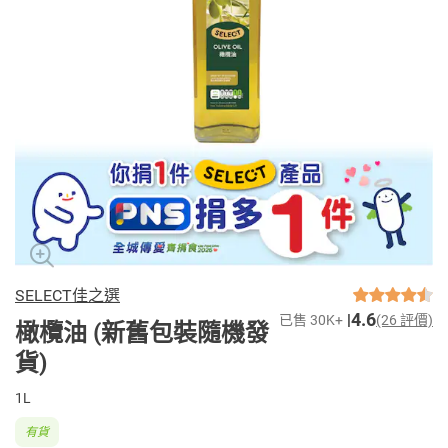
SELECT佳之選
4.6
已售 30K+
(26 評價)
橄欖油 (新舊包裝隨機發
貨)
1L
有貨