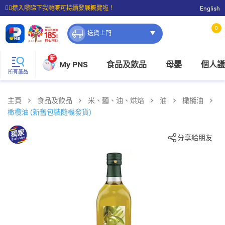
☝🏼㩒入嚟睇下我哋嘅可持續發展概覽啦！
English
⭐購物滿$399即享免費送貨；滿$100即可免費店取。
0
送貨上門
新
My PNS
食品及飲品
母嬰
個人護
所有產品
主頁
食品及飲品
米、麵、油、烘焙
油
橄欖油
橄欖油 (新舊包裝隨機發貨)
分享給朋友