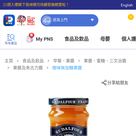
☝🏼㩒入嚟睇下我哋嘅可持續發展概覽啦！
English
⭐購物滿$399即享免費送貨；滿$100即可免費店取。
0
送貨上門
新
My PNS
食品及飲品
母嬰
個人護
所有產品
主頁
食品及飲品
早餐、果醬
果醬、蜜糖、三文治醬
果醬及朱古力醬
橙味無加糖果醬
分享給朋友