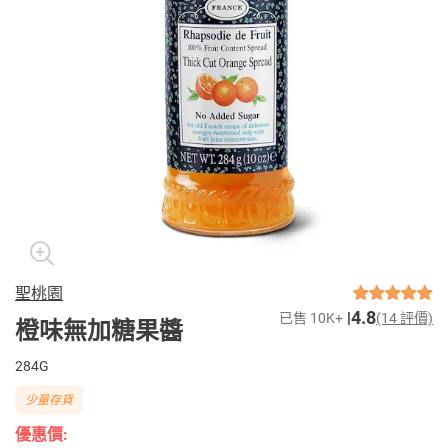
聖桃園
4.8
已售 10K+
(14 評價)
橙味無加糖果醬
284G
少量存貨
優惠價: