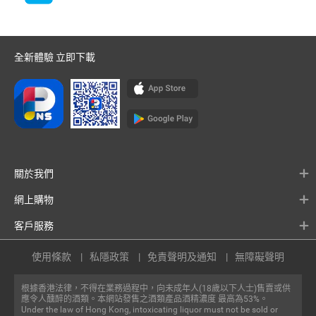
全新體驗 立即下載
關於我們
網上購物
客戶服務
使用條款
私隱政策
免責聲明及通知
無障礙聲明
根據香港法律，不得在業務過程中，向未成年人(18歲以下人士)售賣或供
應令人醺醉的酒類。本網站發售之酒類產品酒精濃度 最高為53%。
Under the law of Hong Kong, intoxicating liquor must not be sold or