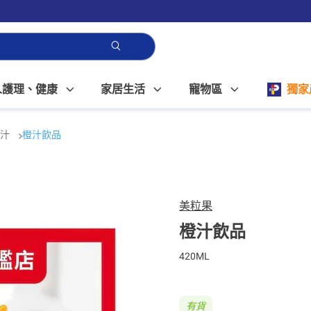
人護理、健康
家居生活
寵物區
獨家
橙汁
橙汁飲品
美粒果
橙汁飲品
420ML
有貨