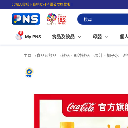
☝🏼㩒入嚟睇下我哋嘅可持續發展概覽啦！
⭐購物滿$399即享免費送貨；滿$100即可免費店取。
新
My PNS
食品及飲品
母嬰
個
主頁
食品及飲品
飲品、即沖飲品
果汁、椰子水