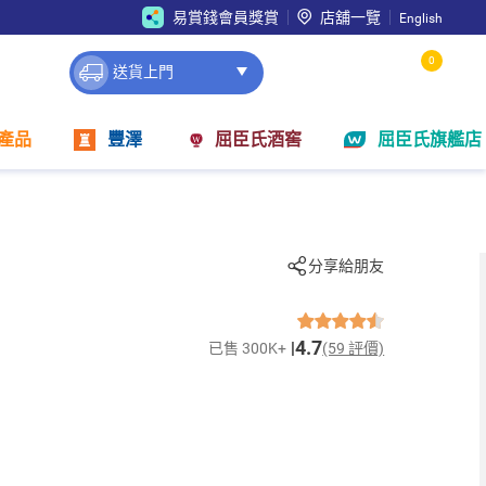
易賞錢會員獎賞
店舖一覽
English
0
送貨上門
產品
豐澤
屈臣氏酒窖
屈臣氏旗艦店
分享給朋友
4.7
已售 300K+
(59 評價)