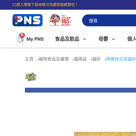
☝🏼㩒入嚟睇下我哋嘅可持續發展概覽啦！
⭐購物滿$399即享免費送貨；滿$100即可免費店取。
新
My PNS
食品及飲品
母嬰
個
主頁
寵物食品及護理
貓用品
貓砂
檸檬味豆腐貓砂 (