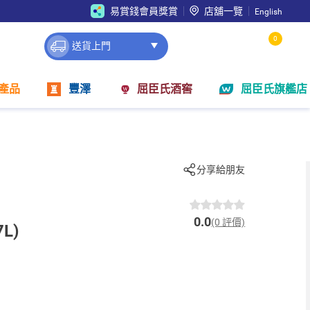
易賞錢會員獎賞
店舖一覽
English
0
送貨上門
產品
豐澤
屈臣氏酒窖
屈臣氏旗艦店
分享給朋友
0.0
(0 評價)
L)