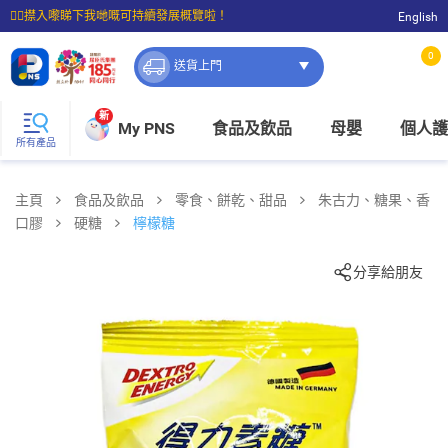
☝🏼㩒入嚟睇下我哋嘅可持續發展概覽啦！
English
⭐購物滿$399即享免費送貨；滿$100即可免費店取。
0
送貨上門
新
My PNS
食品及飲品
母嬰
個人護
所有產品
主頁
食品及飲品
零食、餅乾、甜品
朱古力、糖果、香
口膠
硬糖
檸檬糖
分享給朋友