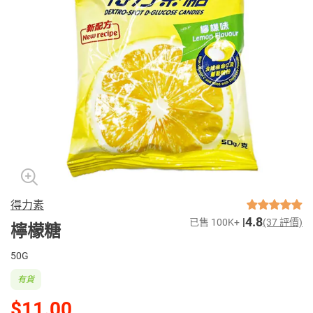
得力素
4.8
已售 100K+
(37 評價)
檸檬糖
50G
有貨
$11.00