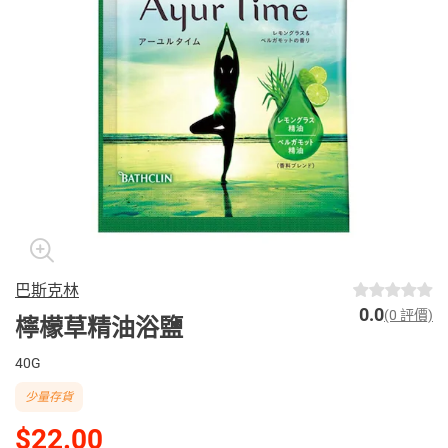
巴斯克林
0.0
(0 評價)
檸檬草精油浴鹽
40G
少量存貨
$22.00