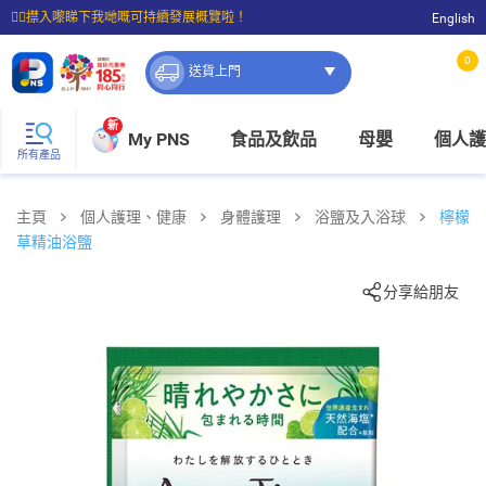
☝🏼㩒入嚟睇下我哋嘅可持續發展概覽啦！
English
⭐購物滿$399即享免費送貨；滿$100即可免費店取。
0
送貨上門
新
My PNS
食品及飲品
母嬰
個人護
所有產品
主頁
個人護理、健康
身體護理
浴鹽及入浴球
檸檬
草精油浴鹽
分享給朋友