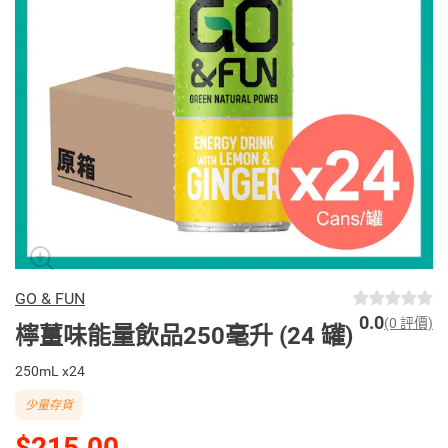
GO & FUN
0.0
(0 評價)
檸薑味能量飲品250毫升 (24 罐)
250mL x24
少量存貨
$215.00