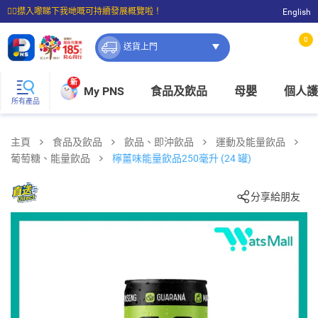
☝🏼㩒入嚟睇下我哋嘅可持續發展概覽啦！
English
⭐購物滿$399即享免費送貨；滿$100即可免費店取。
0
送貨上門
新
My PNS
食品及飲品
母嬰
個人護
所有產品
主頁
食品及飲品
飲品、即沖飲品
運動及能量飲品
葡萄糖、能量飲品
檸薑味能量飲品250毫升 (24 罐)
分享給朋友