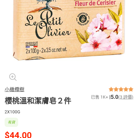
小橄欖樹
5.0
已售 1K+
(3 評價)
櫻桃溫和潔膚皂２件
2X100G
有貨
$44.00