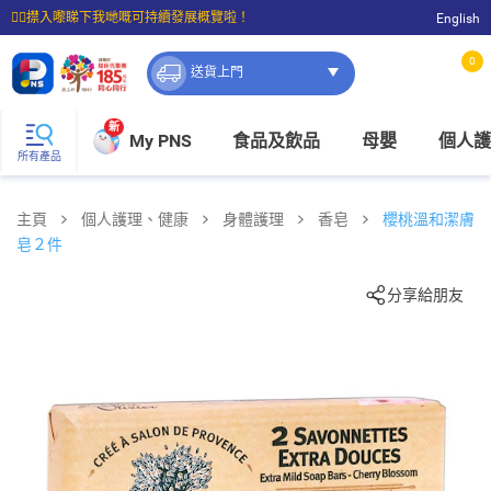
☝🏼㩒入嚟睇下我哋嘅可持續發展概覽啦！
English
⭐購物滿$399即享免費送貨；滿$100即可免費店取。
0
送貨上門
新
My PNS
食品及飲品
母嬰
個人護
所有產品
主頁
個人護理、健康
身體護理
香皂
櫻桃溫和潔膚
皂２件
分享給朋友