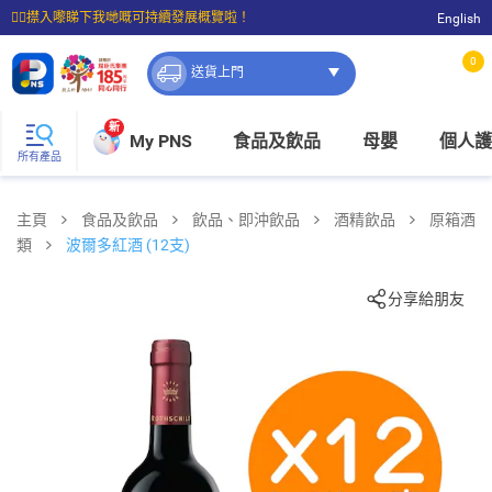
☝🏼㩒入嚟睇下我哋嘅可持續發展概覽啦！
English
⭐購物滿$399即享免費送貨；滿$100即可免費店取。
0
送貨上門
新
My PNS
食品及飲品
母嬰
個人護
所有產品
主頁
食品及飲品
飲品、即沖飲品
酒精飲品
原箱酒
類
波爾多紅酒 (12支)
分享給朋友