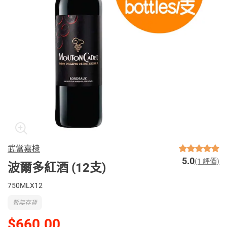
武當嘉棣
5.0
(1 評價)
波爾多紅酒 (12支)
750MLX12
暫無存貨
$660.00