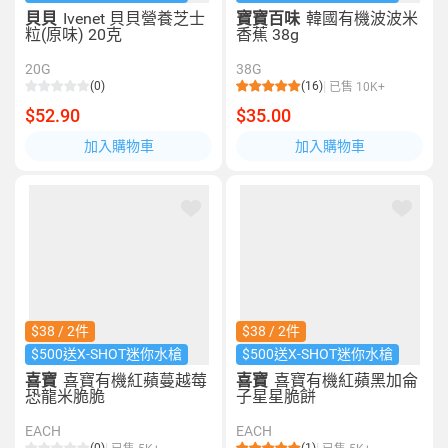
貝貝
Ivenet 貝貝營養芝士
寶寶百味
韓國有機波波米
粒(原味) 20克
香蕉 38g
20G
38G
(0)
(16)
已售 10K+
$52.90
$35.00
加入購物車
加入購物車
$38 / 2件
$38 / 2件
$500送X-SHOT迷你水槍
$500送X-SHOT迷你水槍
喜寶
喜寶有機紅蘋蔓越莓
喜寶
喜寶有機紅蘋黑加侖
恐龍米脆脆
子星星脆餅
EACH
EACH