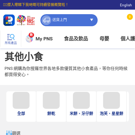
☝🏼㩒入嚟睇下我哋嘅可持續發展概覽啦！
English
⭐購物滿$399即享免費送貨；滿$100即可免費店取。
0
送貨上門
新
My PNS
食品及飲品
母嬰
個人護
所有產品
其他小食
PNS 網購為你搜羅世界各地多款優質其他小食產品，等你任何時候
都買得安心。
紫
全部
餅乾
米餅、牙仔餅
泡芙、星星餅
篩選