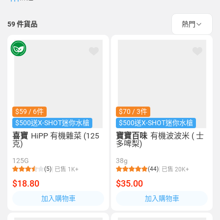
59
件貨品
熱門
$59 / 6件
$70 / 3件
$500送X-SHOT迷你水槍
$500送X-SHOT迷你水槍
喜寶
HiPP 有機雜菜 (125
寶寶百味
有機波波米 ( 士
克)
多啤梨)
125G
38g
(5)
(44)
已售 1K+
已售 20K+
$18.80
$35.00
加入購物車
加入購物車