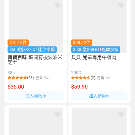
$70 / 3件
$88 / 2件
$500送X-SHOT迷你水槍
$500送X-SHOT迷你水槍
寶寶百味
韓國有機波波米
貝貝
兒童專用午餐肉
芝士
38g
200G
(28)
(2)
已售 5K+
已售 1K+
$35.00
$59.90
加入購物車
加入購物車