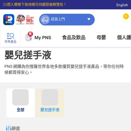
☝🏼㩒入嚟睇下我哋嘅可持續發展概覽啦！
English
⭐購物滿$399即享免費送貨；滿$100即可免費店取。
0
送貨上門
新
My PNS
食品及飲品
母嬰
個人護
所有產品
嬰兒搓手液
PNS 網購為你搜羅世界各地多款優質嬰兒搓手液產品，等你任何時
候都買得安心。
全部
嬰兒搓手液
篩選