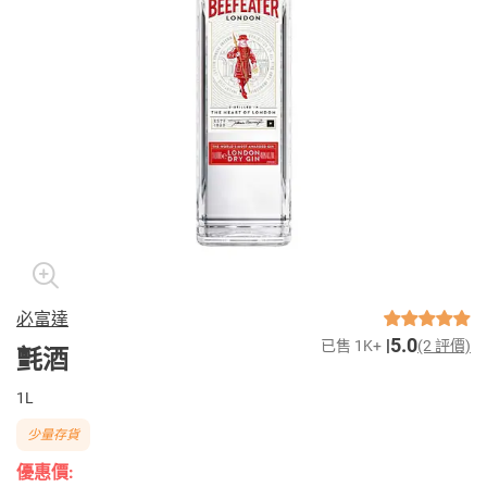
必富達
5.0
已售 1K+
(2 評價)
氈酒
1L
少量存貨
優惠價: