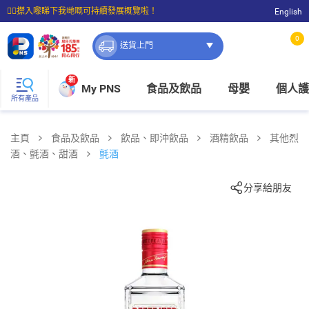
☝🏼㩒入嚟睇下我哋嘅可持續發展概覽啦！
English
⭐購物滿$399即享免費送貨；滿$100即可免費店取。
0
送貨上門
新
My PNS
食品及飲品
母嬰
個人護
所有產品
主頁
食品及飲品
飲品、即沖飲品
酒精飲品
其他烈
酒、氈酒、甜酒
氈酒
分享給朋友