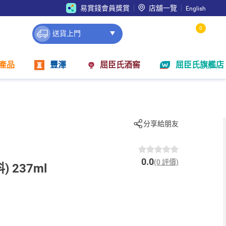
易賞錢會員獎賞
店舖一覽
English
0
送貨上門
產品
豐澤
屈臣氏酒窖
屈臣氏旗艦店
分享給朋友
0.0
(0 評價)
 237ml