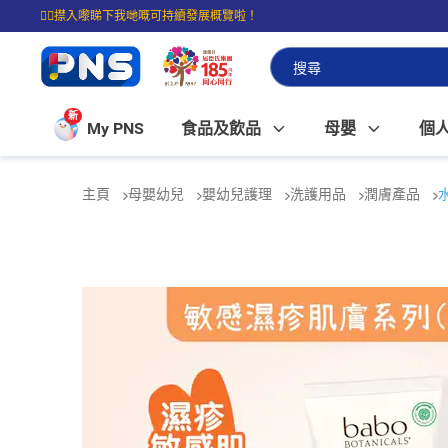
☝🏼㩒入嚟睇下我哋嘅可持續發展概覽啦！
⭐購物滿$399即享免費送貨；滿$100即可免費店取。
新
My PNS
食品及飲品
母嬰
個
主頁
母嬰幼兒
嬰幼兒護理
洗護用品
潤膚產品