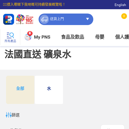
☝🏼㩒入嚟睇下我哋嘅可持續發展概覽啦！
English
⭐購物滿$399即享免費送貨；滿$100即可免費店取。
0
送貨上門
新
My PNS
食品及飲品
母嬰
個人護
所有產品
法國直送 礦泉水
全部
水
篩選