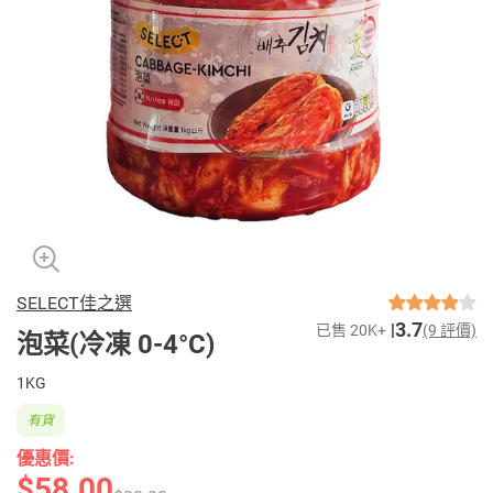
SELECT佳之選
3.7
已售 20K+
(9 評價)
泡菜(冷凍 0-4°C)
1KG
有貨
優惠價:
$58.00