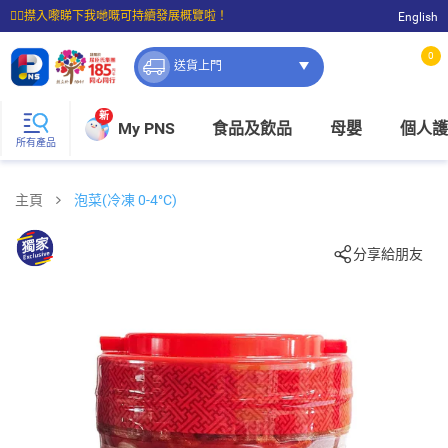
☝🏼㩒入嚟睇下我哋嘅可持續發展概覽啦！
English
⭐購物滿$399即享免費送貨；滿$100即可免費店取。
0
送貨上門
新
My PNS
食品及飲品
母嬰
個人護
所有產品
主頁
泡菜(冷凍 0-4°C)
分享給朋友