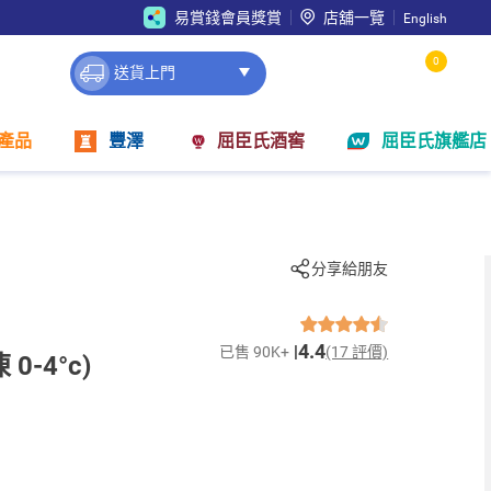
易賞錢會員獎賞
店舖一覽
English
0
送貨上門
產品
豐澤
屈臣氏酒窖
屈臣氏旗艦店
分享給朋友
4.4
已售 90K+
(17 評價)
-4°c)