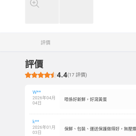
評價
評價
4.4
(17 評價)
W**
2026年04月
唔係好新鮮，好瀉黃蛋
04日
k**
2026年01月
保鮮、包裝、運送保護做得好，無壓爛。
03日