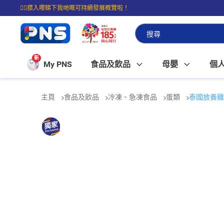
☝🏼㩒入嚟睇下我哋嘅可持續發展概覽啦！
⭐購物滿$399即享免費送貨；滿$100即可免費店取。
新
My PNS
食品及飲品
母嬰
個
主頁
食品及飲品
冷凍、急凍食品
蛋類
泰國放養雞蛋(