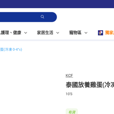
人護理、健康
家居生活
寵物區
獨家
冷凍 0-4°c)
KCF
泰國放養雞蛋(冷凍 0
10'S
有貨