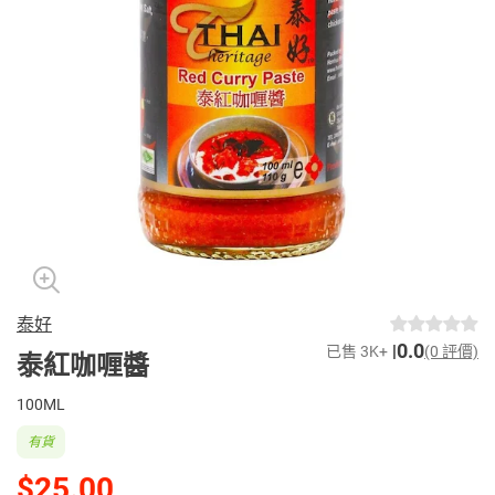
泰好
0.0
已售 3K+
(0 評價)
泰紅咖喱醬
100ML
有貨
$25.00