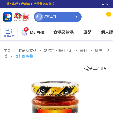
☝🏼㩒入嚟睇下我哋嘅可持續發展概覽啦！
English
⭐購物滿$399即享免費送貨；滿$100即可免費店取。
0
送貨上門
新
My PNS
食品及飲品
母嬰
個人護
所有產品
主頁
食品及飲品
調味料、醬料、湯
醬料
咖喱、沙
嗲
泰紅咖喱醬
分享給朋友