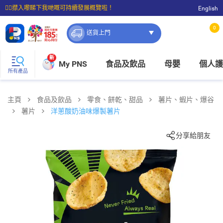
☝🏼㩒入嚟睇下我哋嘅可持續發展概覽啦！
English
⭐購物滿$399即享免費送貨；滿$100即可免費店取。
0
送貨上門
新
My PNS
食品及飲品
母嬰
個人護
所有產品
主頁
食品及飲品
零食、餅乾、甜品
薯片、蝦片、爆谷
薯片
洋蔥酸奶油味爆製薯片
分享給朋友