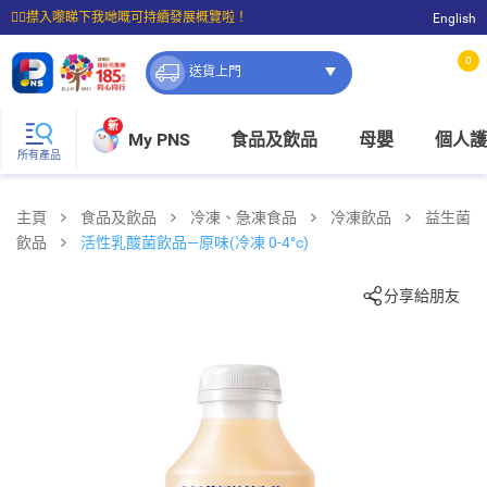
☝🏼㩒入嚟睇下我哋嘅可持續發展概覽啦！
English
⭐購物滿$399即享免費送貨；滿$100即可免費店取。
0
送貨上門
新
My PNS
食品及飲品
母嬰
個人護
所有產品
主頁
食品及飲品
冷凍、急凍食品
冷凍飲品
益生菌
飲品
活性乳酸菌飲品—原味(冷凍 0-4°c)
分享給朋友