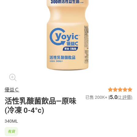
優益Ｃ
5.0
已售 200K+
(2 評價)
活性乳酸菌飲品—原味
(冷凍 0-4°c)
340ML
有貨