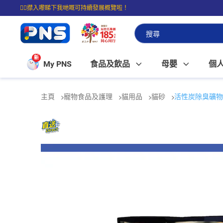
☝🏼㩒入嚟睇下我哋嘅可持續發展概覽啦！
⭐購物滿$399即享免費送貨；滿$100即可免費店取。
新
My PNS
食品及飲品
母嬰
個
主頁
寵物食品及護理
貓用品
貓砂
活性炭除臭礦物砂 (