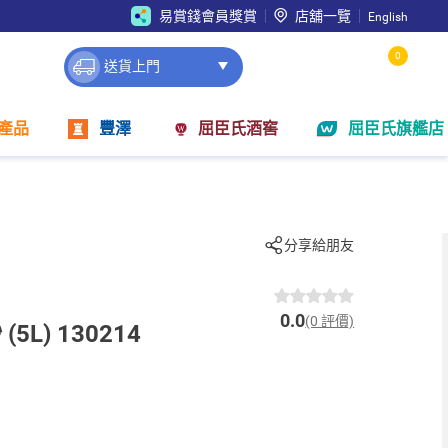
易賞錢會員獎賞
店舖一覽
English
0
送貨上門
產品
豐澤
屈臣氏酒窖
屈臣氏旗艦店
分享給朋友
0.0
(0 評價)
L) 130214