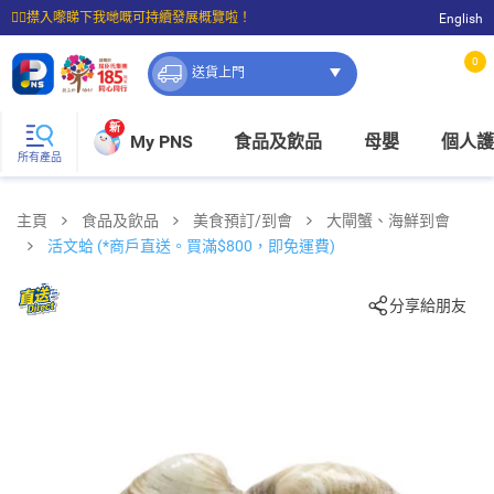
☝🏼㩒入嚟睇下我哋嘅可持續發展概覽啦！
English
⭐購物滿$399即享免費送貨；滿$100即可免費店取。
0
送貨上門
新
My PNS
食品及飲品
母嬰
個人護
所有產品
主頁
食品及飲品
美食預訂/到會
大閘蟹、海鮮到會
活文蛤 (*商戶直送。買滿$800，即免運費)
分享給朋友