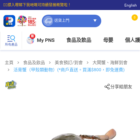
☝🏼㩒入嚟睇下我哋嘅可持續發展概覽啦！
English
⭐購物滿$399即享免費送貨；滿$100即可免費店取。
0
送貨上門
新
My PNS
食品及飲品
母嬰
個人護
所有產品
主頁
食品及飲品
美食預訂/到會
大閘蟹、海鮮到會
活膏蟹（甲殼類動物）(*商戶直送。買滿$800，即免運費)
分享給朋友