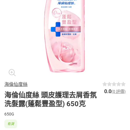
海倫仙度絲
0.0
(0 評價)
海倫仙度絲 頭皮護理去屑香氛
洗髮露(蓬鬆豐盈型) 650克
650G
有貨