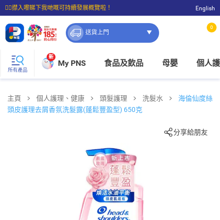
☝🏼㩒入嚟睇下我哋嘅可持續發展概覽啦！
English
⭐購物滿$399即享免費送貨；滿$100即可免費店取。
0
送貨上門
新
My PNS
食品及飲品
母嬰
個人護
所有產品
主頁
個人護理、健康
頭髮護理
洗髮水
海倫仙度絲
頭皮護理去屑香氛洗髮露(蓬鬆豐盈型) 650克
分享給朋友