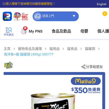
☝🏼㩒入嚟睇下我哋嘅可持續發展概覽啦！
English
⭐購物滿$399即享免費送貨；滿$100即可免費店取。
0
送貨上門
新
My PNS
食品及飲品
母嬰
個人護
所有產品
主頁
寵物食品及護理
貓用品
貓食品
貓罐頭
海洋魚+蝦 貓罐頭 (400g) 300777
分享給朋友