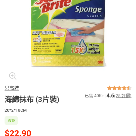
思高牌
4.6
已售 40K+
(25 評價)
海綿抹布 (3片裝)
20*2*18CM
有貨
$22.90