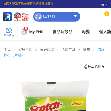
☝🏼㩒入嚟睇下我哋嘅可持續發展概覽啦！
English
⭐購物滿$399即享免費送貨；滿$100即可免費店取。
0
送貨上門
新
My PNS
食品及飲品
母嬰
個人護
所有產品
主頁
家居生活
家居清潔
清潔工具
抹布
海綿
抹布 (3片裝)
分享給朋友