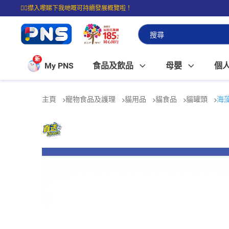
☝🏼㩒入嚟睇下我哋嘅可持續發展概覽啦！
⭐購物滿$399即享免費送貨；滿$100即可免費店取。
新
My PNS
食品及飲品
母嬰
個
主頁
寵物食品及護理
貓用品
貓食品
貓罐頭
海藻