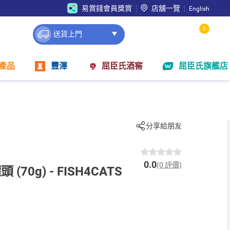
易賞錢會員獎賞
店舖一覽
English
0
送貨上門
產品
豐澤
屈臣氏酒窖
屈臣氏旗艦店
分享給朋友
0.0
(0 評價)
70g) - FISH4CATS