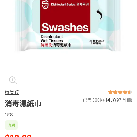
詩樂氏
4.7
已售 300K+
(97 評價)
消毒濕紙巾
15'S
有貨