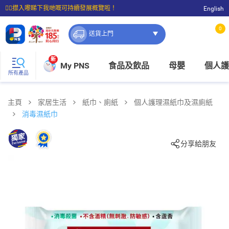
☝🏼㩒入嚟睇下我哋嘅可持續發展概覽啦！
English
⭐購物滿$399即享免費送貨；滿$100即可免費店取。
0
送貨上門
新
My PNS
食品及飲品
母嬰
個人護
所有產品
主頁
家居生活
紙巾、廁紙
個人護理濕紙巾及濕廁紙
消毒濕紙巾
分享給朋友