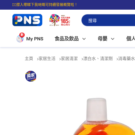
☝🏼㩒入嚟睇下我哋嘅可持續發展概覽啦！
⭐購物滿$399即享免費送貨；滿$100即可免費店取。
新
My PNS
食品及飲品
母嬰
個
主頁
家居生活
家居清潔
漂白水、清潔劑
消毒藥