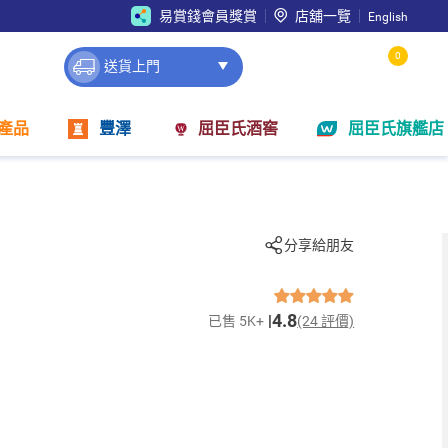
易賞錢會員獎賞
店舖一覽
English
0
送貨上門
產品
豐澤
屈臣氏酒窖
屈臣氏旗艦店
分享給朋友
4.8
已售 5K+
(24 評價)