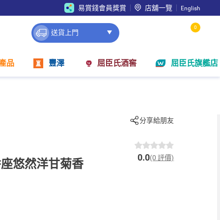
易賞錢會員獎賞
店舖一覽
English
0
送貨上門
產品
豐澤
屈臣氏酒窖
屈臣氏旗艦店
分享給朋友
0.0
(0 評價)
香座悠然洋甘菊香