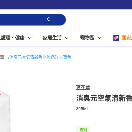
人護理、健康
家居生活
寵物區
獨家
香薰
消臭元空氣清新香座悠然洋甘菊香
爽花蕾
消臭元空氣清新
395ML
有貨