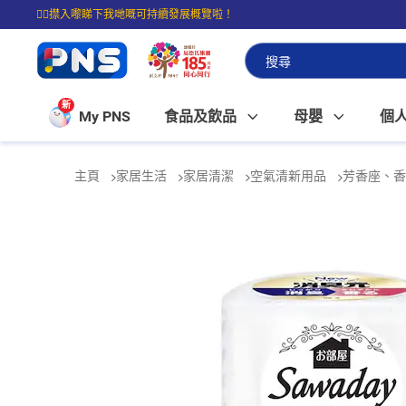
☝🏼㩒入嚟睇下我哋嘅可持續發展概覽啦！
⭐購物滿$399即享免費送貨；滿$100即可免費店取。
新
My PNS
食品及飲品
母嬰
個
主頁
家居生活
家居清潔
空氣清新用品
芳香座、