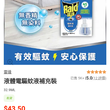
雷達
5.0
已售 5K+
(12 評價)
液體電驅蚊液補充裝
32.9ML
有貨
$43.50