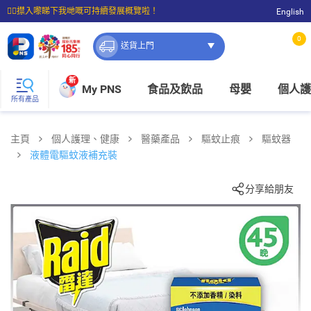
☝🏼㩒入嚟睇下我哋嘅可持續發展概覽啦！
English
⭐購物滿$399即享免費送貨；滿$100即可免費店取。
0
送貨上門
新
My PNS
食品及飲品
母嬰
個人護
所有產品
主頁
個人護理、健康
醫藥產品
驅蚊止痕
驅蚊器
液體電驅蚊液補充裝
分享給朋友