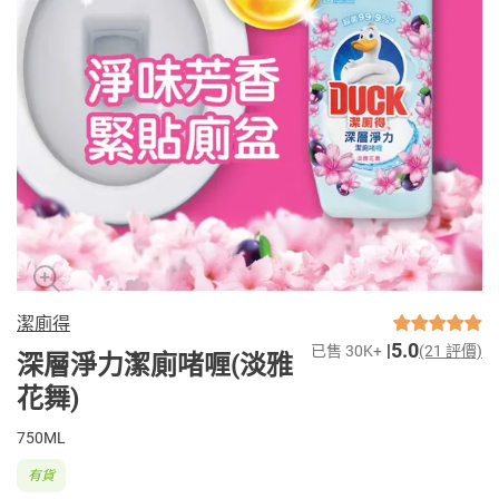
潔廁得
5.0
已售 30K+
(21 評價)
深層淨力潔廁啫喱(淡雅
花舞)
750ML
有貨