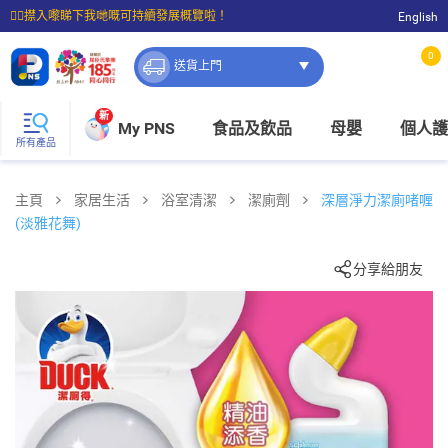
☝🏼㩒入嚟睇下我哋嘅可持續發展概覽啦！
English
⭐購物滿$399即享免費送貨；滿$100即可免費店取。
0
送貨上門
新
My PNS
食品及飲品
母嬰
個人護
所有產品
主頁
家居生活
浴室清潔
潔廁劑
深層淨力潔廁啫喱
(淡雅花舞)
分享給朋友