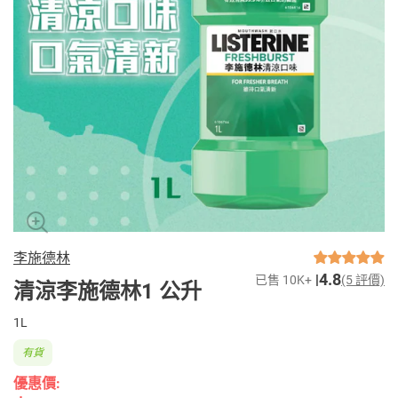
李施德林
4.8
已售 10K+
(5 評價)
清涼李施德林1 公升
1L
有貨
優惠價: