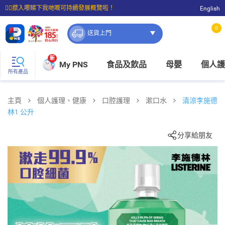
☝🏼㩒入嚟睇下我哋嘅可持續發展概覽啦！
English
⭐購物滿$399即享免費送貨；滿$100即可免費店取。
0
送貨上門
新
My PNS
食品及飲品
母嬰
個人護
所有產品
主頁
個人護理、健康
口腔護理
漱口水
清涼李施德
林1 公升
分享給朋友