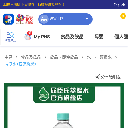
☝🏼㩒入嚟睇下我哋嘅可持續發展概覽啦！
English
⭐購物滿$399即享免費送貨；滿$100即可免費店取。
0
送貨上門
新
My PNS
食品及飲品
母嬰
個人護
所有產品
主頁
食品及飲品
飲品、即沖飲品
水
礦泉水
清涼水 (包裝隨機)
分享給朋友