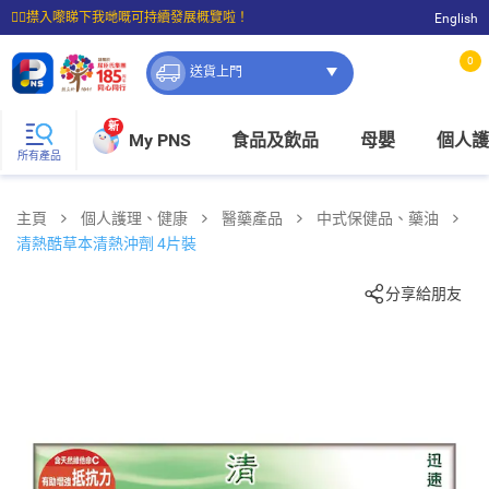
☝🏼㩒入嚟睇下我哋嘅可持續發展概覽啦！
English
⭐購物滿$399即享免費送貨；滿$100即可免費店取。
0
送貨上門
新
My PNS
食品及飲品
母嬰
個人護
所有產品
主頁
個人護理、健康
醫藥產品
中式保健品、藥油
清熱酷草本清熱沖劑 4片裝
分享給朋友