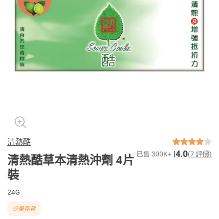
清熱酷
4.0
已售 300K+
(7 評價)
清熱酷草本清熱沖劑 4片
裝
24G
少量存貨