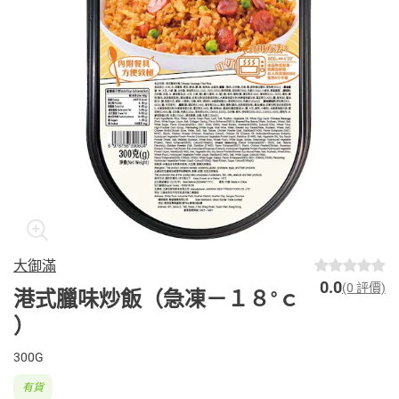
大御滿
0.0
(0 評價)
港式臘味炒飯（急凍－１８°ｃ
）
300G
有貨