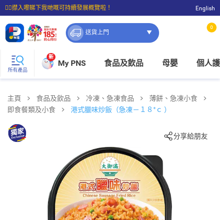
☝🏼㩒入嚟睇下我哋嘅可持續發展概覽啦！
English
⭐購物滿$399即享免費送貨；滿$100即可免費店取。
0
送貨上門
新
My PNS
食品及飲品
母嬰
個人護
所有產品
主頁
食品及飲品
冷凍、急凍食品
薄餅、急凍小食
即食餐類及小食
港式臘味炒飯（急凍－１８°ｃ ）
分享給朋友