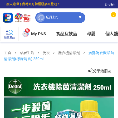
☝🏼㩒入嚟睇下我哋嘅可持續發展概覽啦！
English
⭐購物滿$399即享免費送貨；滿$100即可免費店取。
0
送貨上門
新
My PNS
食品及飲品
母嬰
個人護
所有產品
主頁
家居生活
洗衣
洗衣機清潔劑
滴露洗衣機除菌
清潔劑(檸檬清香) 250ml
分享給朋友