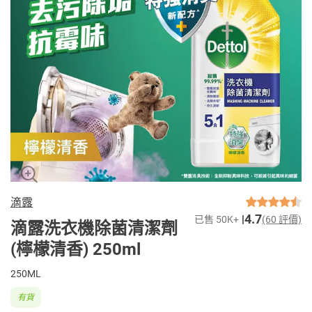
滴露
4.7
已售 50K+
(60 評價)
滴露洗衣機除菌清潔劑
(檸檬清香) 250ml
250ML
有貨