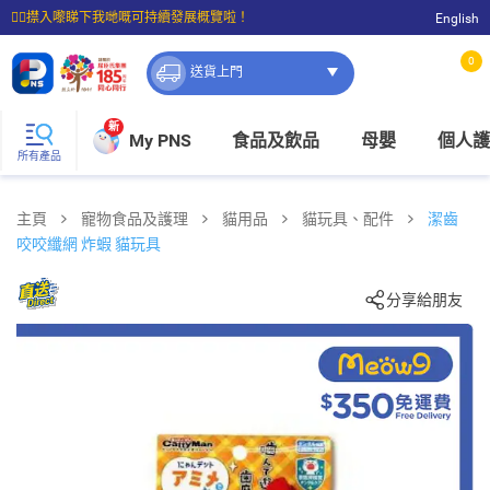
☝🏼㩒入嚟睇下我哋嘅可持續發展概覽啦！
English
⭐購物滿$399即享免費送貨；滿$100即可免費店取。
0
送貨上門
新
My PNS
食品及飲品
母嬰
個人護
所有產品
主頁
寵物食品及護理
貓用品
貓玩具、配件
潔齒
咬咬纖網 炸蝦 貓玩具
分享給朋友