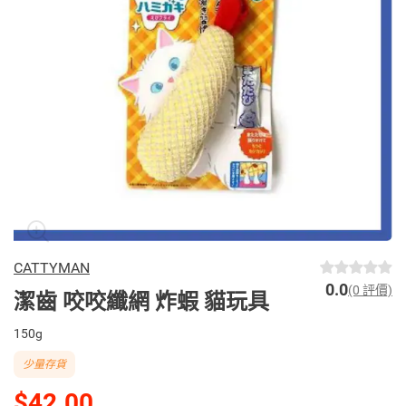
CATTYMAN
0.0
(0 評價)
潔齒 咬咬纖網 炸蝦 貓玩具
150g
少量存貨
$42.00