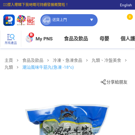
☝🏼㩒入嚟睇下我哋嘅可持續發展概覽啦！
English
⭐購物滿$399即享免費送貨；滿$100即可免費店取。
0
送貨上門
新
My PNS
食品及飲品
母嬰
個人護
所有產品
主頁
食品及飲品
冷凍、急凍食品
丸類、冷盤美食
丸類
潮汕風味牛筋丸(急凍 -18°c)
分享給朋友