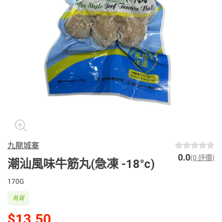
九龍城寨
0.0
(0 評價)
潮汕風味牛筋丸(急凍 -18°c)
170G
有貨
$13.50