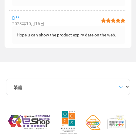
D**
2023年10月16日
Hope u can show the product expiry date on the web.