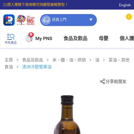
☝🏼㩒入嚟睇下我哋嘅可持續發展概覽啦！
English
⭐購物滿$399即享免費送貨；滿$100即可免費店取。
0
送貨上門
新
My PNS
食品及飲品
母嬰
個人護
所有產品
主頁
食品及飲品
米、麵、油、烘焙
油
菜油、其他
食油
澳洲冷壓堅果油
分享給朋友