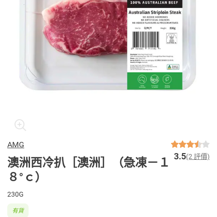
AMG
3.5
(2 評價)
澳洲西冷扒［澳洲］（急凍－１
８°ｃ）
230G
有貨