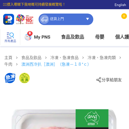
☝🏼㩒入嚟睇下我哋嘅可持續發展概覽啦！
English
⭐購物滿$399即享免費送貨；滿$100即可免費店取。
0
送貨上門
新
My PNS
食品及飲品
母嬰
個人護
所有產品
主頁
食品及飲品
冷凍、急凍食品
冷凍、急凍肉類
牛肉
澳洲西冷扒［澳洲］（急凍－１８°ｃ）
分享給朋友