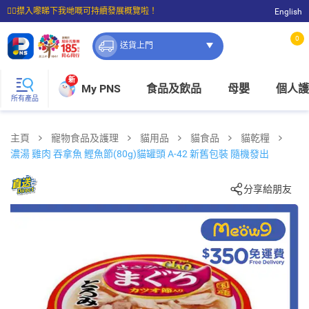
☝🏼㩒入嚟睇下我哋嘅可持續發展概覽啦！
English
⭐購物滿$399即享免費送貨；滿$100即可免費店取。
0
送貨上門
新
My PNS
食品及飲品
母嬰
個人護
所有產品
主頁
寵物食品及護理
貓用品
貓食品
貓乾糧
濃湯 雞肉 吞拿魚 鰹魚節(80g)貓罐頭 A-42 新舊包裝 隨機發出
分享給朋友