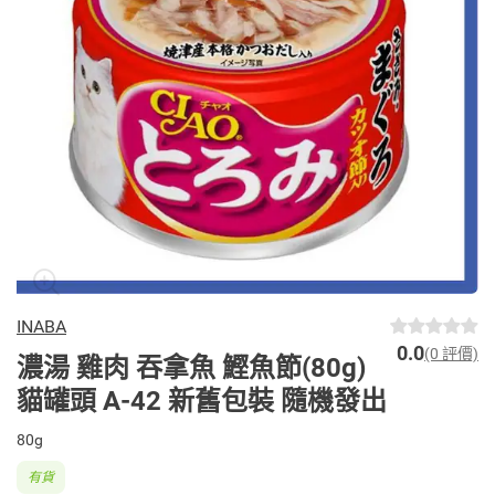
INABA
0.0
(0 評價)
濃湯 雞肉 吞拿魚 鰹魚節(80g)
貓罐頭 A-42 新舊包裝 隨機發出
80g
有貨