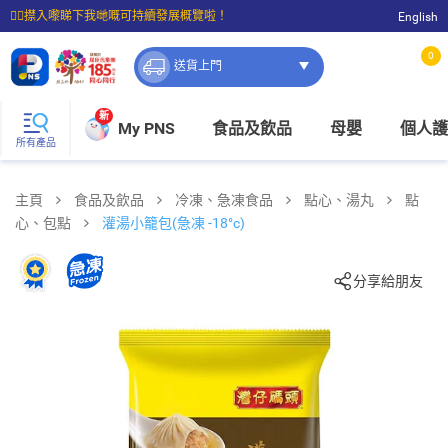
☝🏼㩒入嚟睇下我哋嘅可持續發展概覽啦！
English
⭐購物滿$399即享免費送貨；滿$100即可免費店取。
0
送貨上門
新
My PNS
食品及飲品
母嬰
個人護
所有產品
主頁
食品及飲品
冷凍、急凍食品
點心、湯丸
點
心、包點
灌湯小籠包(急凍 -18°c)
分享給朋友