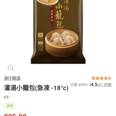
灣仔碼頭
4.5
已售 400K+
(87 評價)
灌湯小籠包(急凍 -18°c)
6'S
有貨