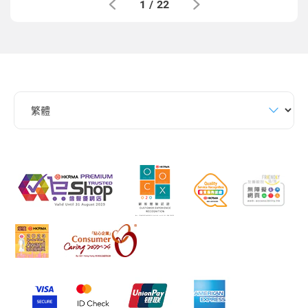
1
/
22