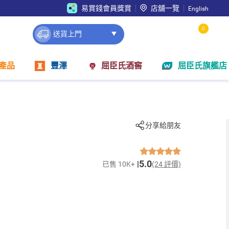
易賞錢會員獎賞
店舖一覽
English
0
送貨上門
產品
豐澤
屈臣氏酒窖
屈臣氏旗艦店
分享給朋友
5.0
已售 10K+
(24 評價)