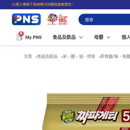
☝🏼㩒入嚟睇下我哋嘅可持續發展概覽啦！
⭐購物滿$399即享免費送貨；滿$100即可免費店取。
新
My PNS
食品及飲品
母嬰
個
主頁
食品及飲品
米、麵、油、烘焙
即食麵/飯、粉