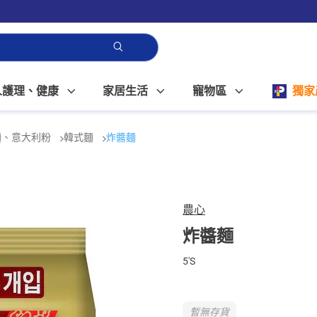
人護理、健康
家居生活
寵物區
獨家
麵、意大利粉
韓式麵
炸醬麵
農心
炸醬麵
5'S
暫無存貨